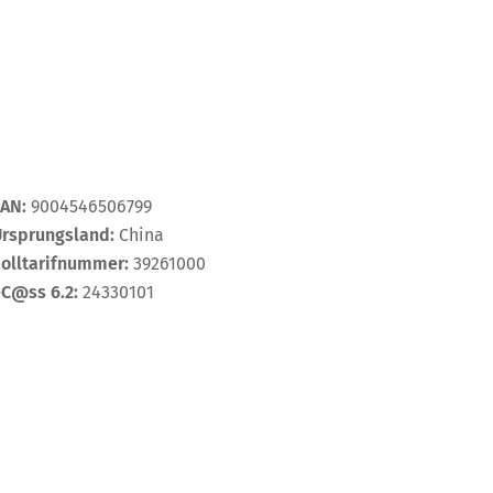
EAN:
9004546506799
Ursprungsland:
China
Zolltarifnummer:
39261000
eC@ss 6.2:
24330101