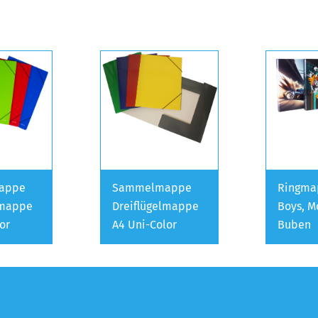
appe
Sammelmappe
Ringma
lmappe
Dreiflügelmappe
Boys, M
or
A4 Uni-Color
Buben