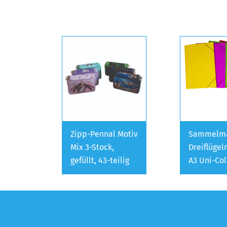
Zipp-Pennal Motiv
Sammelm
Mix 3-Stock,
Dreiflüge
gefüllt, 43-teilig
A3 Uni-Col