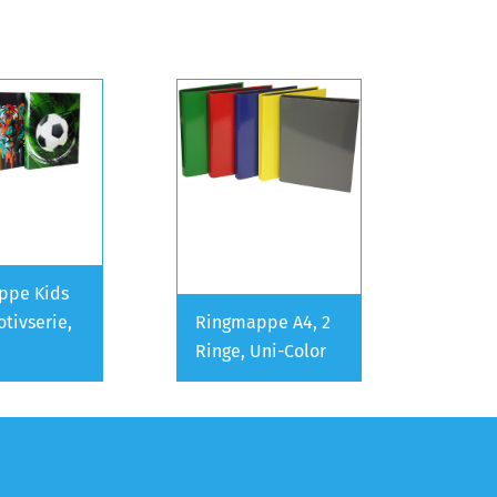
ppe Kids
otivserie,
Ringmappe A4, 2
Ringe, Uni-Color