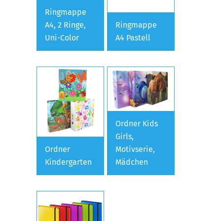
Ringmappe
A4, 2 Ringe,
Ringmappe
Uni-Color
A4 Pastell
Ordner Kids
Girls,
Ordner
Motivserie,
Kindergarten
Mädchen