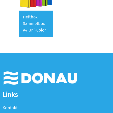
Heftbox
Sammelbox
A4 Uni-Color
Links
Kontakt