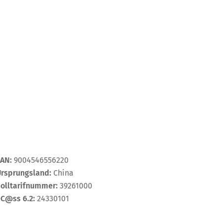
EAN:
9004546556220
Ursprungsland:
China
Zolltarifnummer:
39261000
eC@ss 6.2:
24330101