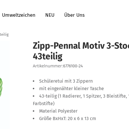
Umweltzeichen
NEU
Über Uns
teilig
Zipp-Pennal Motiv 3-Stoc
43teilig
Artikelnummer:
6776100-24
Schüleretui mit 3 Zippern
mit eingenähter kleiner Tasche
43-teilig (1 Radierer, 1 Spitzer, 3 Bleistifte
Farbstifte)
Material Polyester
Größe BxHxT: 20 x 6 x 13 cm