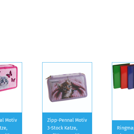
al Motiv
Zipp-Pennal Motiv
tze,
3-Stock Katze,
Ringmap