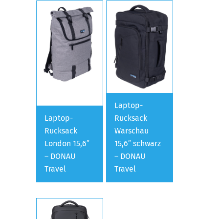
Laptop-
Laptop-
Rucksack
Rucksack
Warschau
London 15,6″
15,6″ schwarz
– DONAU
– DONAU
Travel
Travel