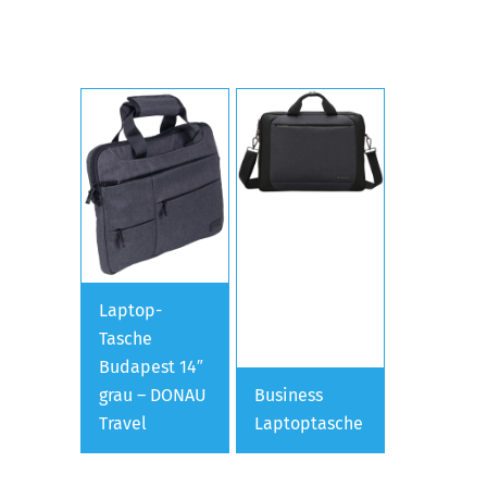
Laptop-
Tasche
Budapest 14″
grau – DONAU
Business
Travel
Laptoptasche