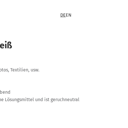
DE
EN
weiß
tos, Textilien, usw.
rbend
ne Lösungsmittel und ist geruchneutral