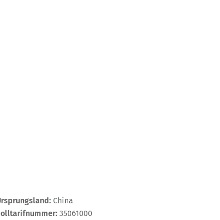
Ursprungsland:
China
Zolltarifnummer:
35061000