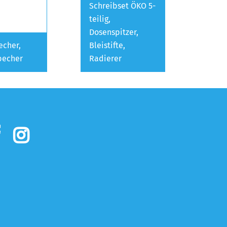
Schreibset ÖKO 5-
teilig,
Dosenspitzer,
echer,
Bleistifte,
becher
Radierer