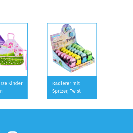
rze Kinder
Radierer mit
n
Spitzer, Twist