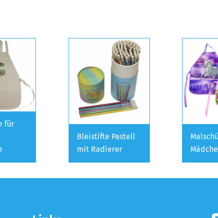
 für
Bleistifte Pastell
Malschü
e
mit Radierer
Mädche