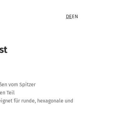
DE
EN
st
ßen vom Spitzer
en Teil
eignet für runde, hexagonale und