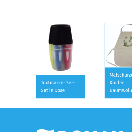
Malschürze
Textmarker 5er-
Kinder,
Set in Dose
Baumwoll