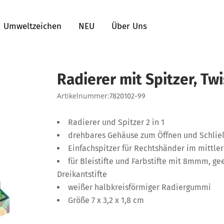
Umweltzeichen
NEU
Über Uns
Radierer mit Spitzer, Twi
Artikelnummer:
7820102-99
Radierer und Spitzer 2 in 1
drehbares Gehäuse zum Öffnen und Schlie
Einfachspitzer für Rechtshänder im mittler
für Bleistifte und Farbstifte mit 8mmm, ge
Dreikantstifte
weißer halbkreisförmiger Radiergummi
Größe 7 x 3,2 x 1,8 cm