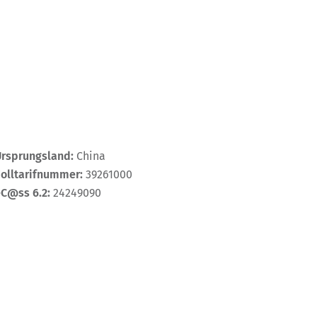
Ursprungsland:
China
Zolltarifnummer:
39261000
eC@ss 6.2:
24249090