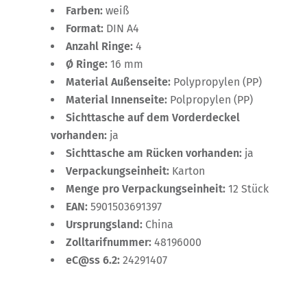
Farben:
weiß
Format:
DIN A4
Anzahl Ringe:
4
Ø Ringe:
16 mm
Material Außenseite:
Polypropylen (PP)
Material Innenseite:
Polpropylen (PP)
Sichttasche auf dem Vorderdeckel
vorhanden:
ja
Sichttasche am Rücken vorhanden:
ja
Verpackungseinheit:
Karton
Menge pro Verpackungseinheit:
12 Stück
EAN:
5901503691397
Ursprungsland:
China
Zolltarifnummer:
48196000
eC@ss 6.2:
24291407