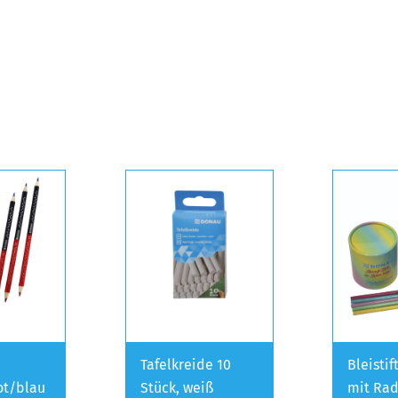
t
Tafelkreide 10
Bleistif
rot/blau
Stück, weiß
mit Rad