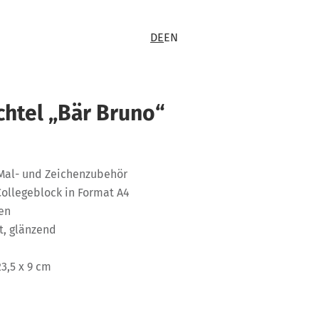
DE
EN
chtel „Bär Bruno“
Mal- und Zeichenzubehör
Collegeblock in Format A4
ien
t, glänzend
23,5 x 9 cm