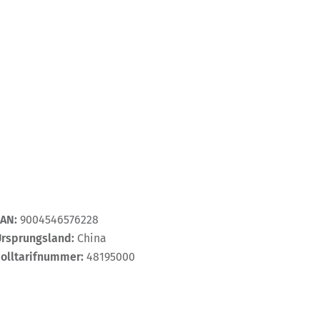
EAN:
9004546576228
Ursprungsland:
China
Zolltarifnummer:
48195000