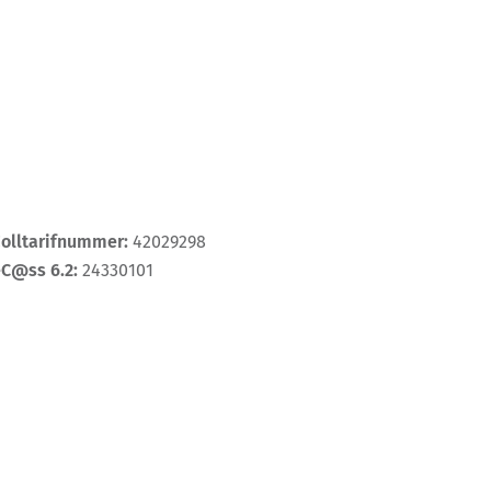
Zolltarifnummer:
42029298
eC@ss 6.2:
24330101