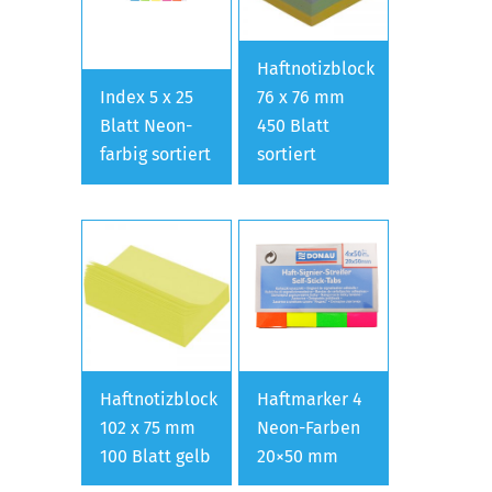
Haftnotizblock
Index 5 x 25
76 x 76 mm
Blatt Neon-
450 Blatt
farbig sortiert
sortiert
Haftnotizblock
Haftmarker 4
102 x 75 mm
Neon-Farben
100 Blatt gelb
20×50 mm